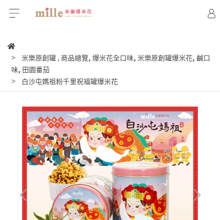
,
,
,
米樂原創罐
,
商品總覽
爆米花全口味
米樂原創罐爆米花
鹹口
,
味
田園番茄
白沙屯媽祖粉千里祝福罐爆米花