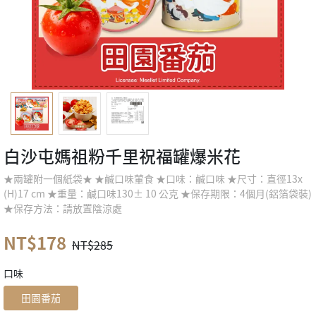
白沙屯媽祖粉千里祝福罐爆米花
★兩罐附一個紙袋★ ★鹹口味葷食 ★口味：鹹口味 ★尺寸：直徑13x
(H)17 cm ★重量：鹹口味130± 10 公克 ★保存期限：4個月(鋁箔袋裝)
★保存方法：請放置陰涼處
NT$178
NT$285
口味
田園番茄