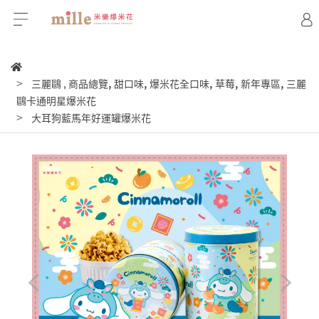
,
,
,
,
,
三麗鷗
,
商品總覽
甜口味
爆米花全口味
草莓
新年專區
三麗
鷗卡通明星爆米花
大耳狗藍馬年好運罐爆米花