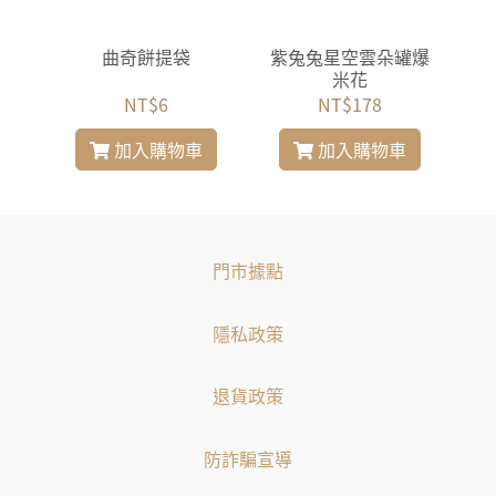
米花
曲奇餅提袋
紫兔兔星空雲朵罐爆
太
米花
NT$6
NT$178
加入購物車
加入購物車
門市據點
隱私政策
退貨政策
防詐騙宣導