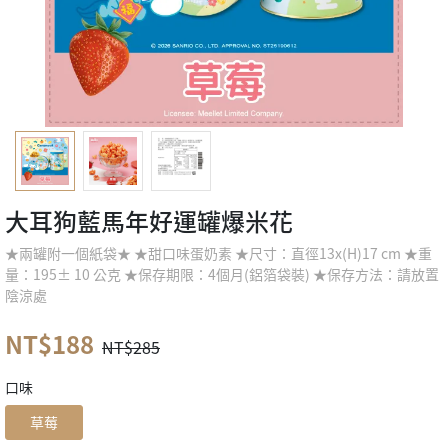
大耳狗藍馬年好運罐爆米花
★兩罐附一個紙袋★ ★甜口味蛋奶素 ★尺寸：直徑13x(H)17 cm ★重
量：195± 10 公克 ★保存期限：4個月(鋁箔袋裝) ★保存方法：請放置
陰涼處
NT$188
NT$285
口味
草莓