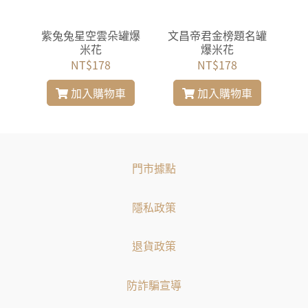
聖代
紫兔兔星空雲朵罐爆
文昌帝君金榜題名罐
白
米花
爆米花
NT$178
NT$178
加入購物車
加入購物車
門市據點
隱私政策
退貨政策
防詐騙宣導