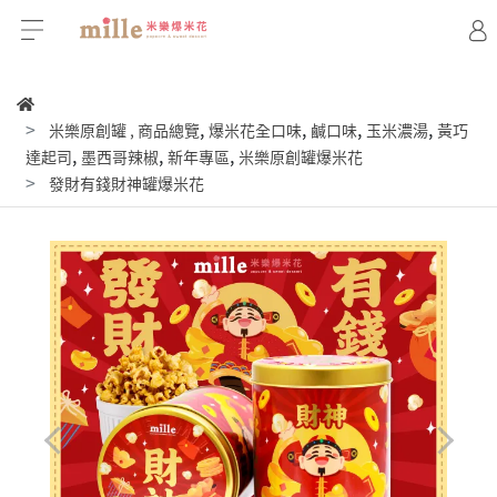
,
,
,
,
米樂原創罐
,
商品總覽
爆米花全口味
鹹口味
玉米濃湯
黃巧
,
,
,
達起司
墨西哥辣椒
新年專區
米樂原創罐爆米花
發財有錢財神罐爆米花