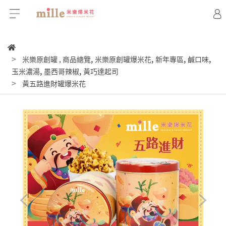
,
,
,
,
米樂原創罐
,
商品總覽
米樂原創罐爆米花
新年專區
鹹口味
,
,
玉米濃湯
墨西哥辣椒
黃巧達起司
黃五路進財罐爆米花