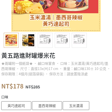
黃五路進財罐爆米花
★兩罐附一個紙袋★ ˙ 鹹口味葷食 ˙ 口味：玉米濃湯/黃巧達起司/墨
西哥辣椒 ˙ 尺寸：直徑13x(H)17 cm ˙ 重量：鹹口味130± 10 公克 ˙
保存期限：4個月(鋁箔袋裝) ˙ 保存方法：請放置陰涼處
NT$178
NT$285
口味
黃巧達起司
墨西哥辣椒
玉米濃湯