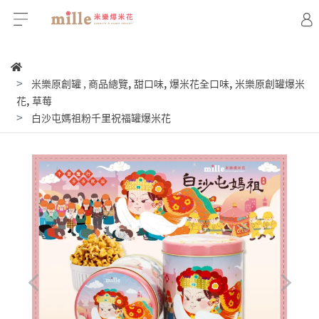
,
,
,
米樂原創罐
,
商品總覽
甜口味
爆米花全口味
米樂原創罐爆米
,
花
草莓
白沙屯媽祖粉千里祝福罐爆米花