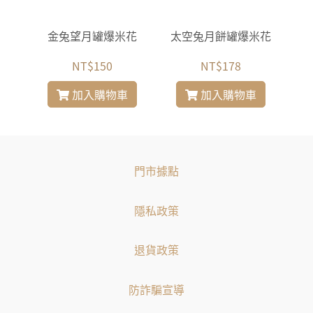
花
金兔望月罐爆米花
太空兔月餅罐爆米花
太
NT$150
NT$178
加入購物車
加入購物車
門市據點
隱私政策
退貨政策
防詐騙宣導