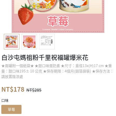
白沙屯媽祖粉千里祝福罐爆米花
★兩罐附一個紙袋★ ★甜口味蛋奶素 ★尺寸：直徑13x(H)17 cm ★重
量：甜口味195± 10 公克 ★保存期限：4個月(鋁箔袋裝) ★保存方法：
請放置陰涼處
NT$178
NT$285
口味
草莓