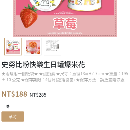
史努比粉快樂生日罐爆米花
★兩罐附一個紙袋★ ★蛋奶素 ★尺寸：直徑13x(H)17 cm ★重量：195
± 10 公克 ★保存期限：4個月(鋁箔袋裝) ★保存方法：請放置陰涼處
NT$188
NT$285
口味
草莓