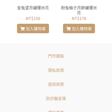
名罐
金兔望月罐爆米花
粉兔柚子月餅罐爆米
太
花
NT$150
NT$178
加入購物車
加入購物車
門市據點
隱私政策
退貨政策
防詐騙宣導