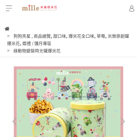
,
,
,
,
狗狗夾星
,
商品總覽
甜口味
爆米花全口味
草莓
米樂原創罐
,
爆米花
婚禮 / 彌月專區
綠動物變裝時光罐爆米花