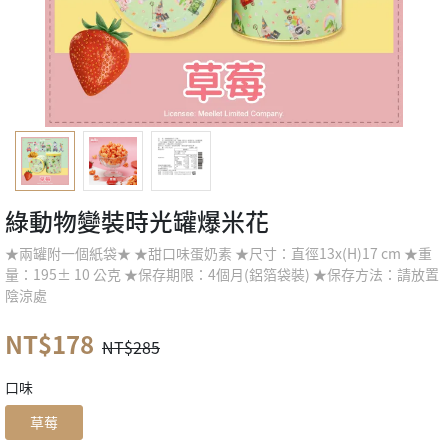
綠動物變裝時光罐爆米花
★兩罐附一個紙袋★ ★甜口味蛋奶素 ★尺寸：直徑13x(H)17 cm ★重
量：195± 10 公克 ★保存期限：4個月(鋁箔袋裝) ★保存方法：請放置
陰涼處
NT$178
NT$285
口味
草莓