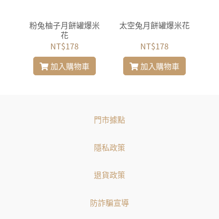
名罐
粉兔柚子月餅罐爆米
太空兔月餅罐爆米花
花
NT$178
NT$178
加入購物車
加入購物車
門市據點
隱私政策
退貨政策
防詐騙宣導